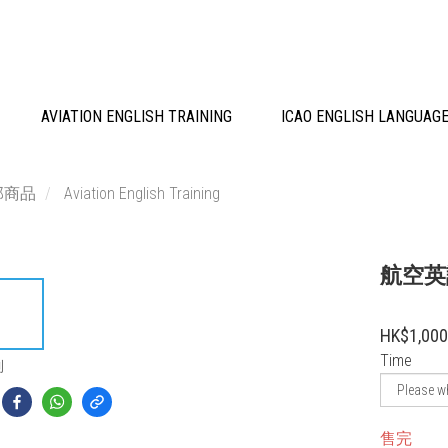
AVIATION ENGLISH TRAINING
ICAO ENGLISH LANGUAGE
部商品
Aviation English Training
航空英
HK$1,000
Time
到
售完