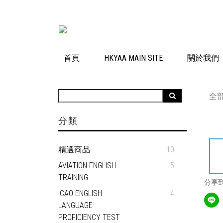
首頁
HKYAA MAIN SITE
關於我們
全
分類
精選商品
10
AVIATION ENGLISH
5
TRAINING
分享
ICAO ENGLISH
4
LANGUAGE
PROFICIENCY TEST